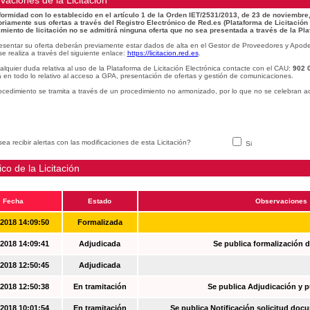
vaciones de la Licitacion
ormidad con lo establecido en el artículo 1 de la Orden IET/2531/2013, de 23 de noviembre,
oriamente sus ofertas a través del Registro Electrónico de Red.es (Plataforma de Licitación
miento de licitación no se admitirá ninguna oferta que no sea presentada a través de la Pla
esentar su oferta deberán previamente estar dados de alta en el Gestor de Proveedores y Apode
se realiza a través del siguiente enlace:
https://licitacion.red.es
.
alquier duda relativa al uso de la Plataforma de Licitación Electrónica contacte con el CAU:
902 
 en todo lo relativo al acceso a GPA, presentación de ofertas y gestión de comunicaciones.
ocedimiento se tramita a través de un procedimiento no armonizado, por lo que no se celebran a
ea recibir alertas con las modificaciones de esta Licitación?
Si
ico de la Licitación
Fecha
Estado
Observaciones
-2018 14:09:50
Formalizada
-2018 14:09:41
Adjudicada
Se publica formalización d
-2018 12:50:45
Adjudicada
-2018 12:50:38
En tramitación
Se publica Adjudicación y 
-2018 10:01:54
En tramitación
Se publica Notificación solicitud docu