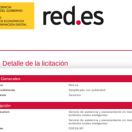
Detalle de la licitación
 Generales
mo
Red.es
cedimiento
Simplificado con publicidad
trato
Servicios
ipción
esumen
Servicio de asistencia y asesoramiento en mat
territorios rurales inteligentes
Servicio de asistencia y asesoramiento en mat
territorios rurales inteligentes
te
029/18-SP