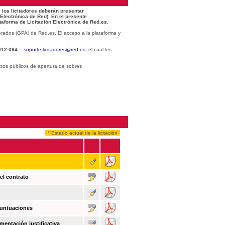
 los licitadores deberán presentar
 Electrónica de Red). En el presente
taforma de Licitación Electrónica de Red.es.
rados (GPA) de Red.es. El acceso a la plataforma y
012 094
–
soporte.licitadores@red.es
, el cual les
ctos públicos de apertura de sobres
* Estado actual de la licitación
el contrato
puntuaciones
mentación justificativa