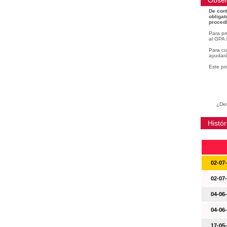
Obser
De conf
obligat
procedi
Para pr
al GPA 
Para cu
ayudará
Este pr
¿Des
Histór
02-07
02-07
04-06
04-06
17-05