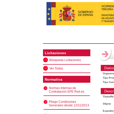
Licitaciones
Búsqueda Licitaciones
Datos
Ver Todas
Organis
Tipo Pro
Normativa
Tipo Con
Normas Internas de
Descr
Contratación EPE Red.es
Título/R
Pliego Condiciones
Objeto
Generales desde 12/11/2013
Expedien