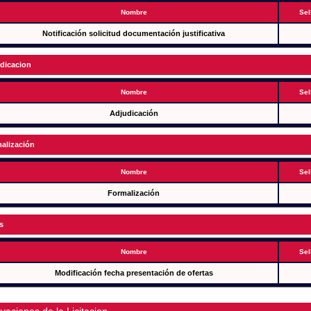
Nombre
Sel
Notificación solicitud documentación justificativa
dicacion
Nombre
Sel
Adjudicación
alización
Nombre
Sel
Formalización
s
Nombre
Sel
Modificación fecha presentación de ofertas