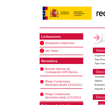
Licitaciones
Búsqueda Licitaciones
Datos
Ver Todas
Organis
Tipo Pro
Normativa
Tipo Con
Normas Internas de
Descr
Contratación EPE Red.es
Título/R
Objeto
Pliego Condiciones
Generales desde 12/11/2013
Expedien
Importe L
Pliego Condiciones
Docu
Generales hasta 11/11/2013
Adju