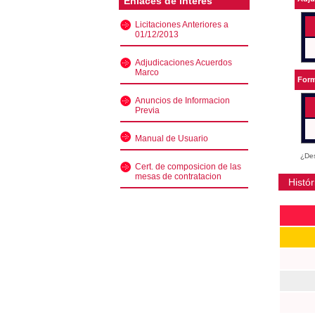
Enlaces de interés
Licitaciones Anteriores a
01/12/2013
Adjudicaciones Acuerdos
Marco
Form
Anuncios de Informacion
Previa
Manual de Usuario
¿Des
Cert. de composicion de las
mesas de contratacion
Histór