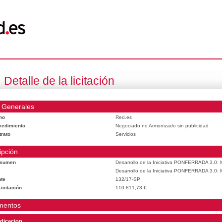
Detalle de la licitación
 Generales
mo
Red.es
cedimiento
Negociado no Armonizado sin publicidad
trato
Servicios
ipción
esumen
Desarrollo de la Iniciativa PONFERRADA 3.0: M
Desarrollo de la Iniciativa PONFERRADA 3.0: M
te
132/17-SP
icitación
110.811,73 €
mentos
dicacion