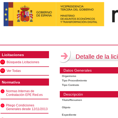
Licitaciones
Detalle de la lic
Búsqueda Licitaciones
Datos Generales
Ver Todas
Organismo
Tipo Procedimiento
Normativa
Tipo Contrato
Normas Internas de
Descripción
Contratación EPE Red.es
Título/Resumen
Pliego Condiciones
Objeto
Generales desde 12/11/2013
Expediente