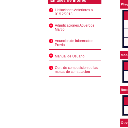
Enlaces de interés
Plie
Licitaciones Anteriores a
01/12/2013
Adjudicaciones Acuerdos
Marco
Anuncios de Informacion
Previa
Mode
Manual de Usuario
Cert. de composicion de las
mesas de contratacion
Rect
Otro