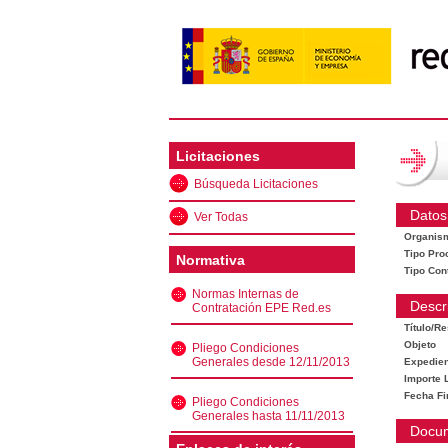
Licitaciones
Búsqueda Licitaciones
Datos
Ver Todas
Organis
Tipo Pro
Normativa
Tipo Con
Normas Internas de
Descr
Contratación EPE Red.es
Título/R
Objeto
Pliego Condiciones
Generales desde 12/11/2013
Expedien
Importe L
Fecha Fi
Pliego Condiciones
Generales hasta 11/11/2013
Docu