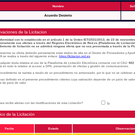
Nombre
Sel
Acuerdo Desierto
vaciones de la Licitacion
formidad con lo establecido en el artículo 1 de la Orden IET/2531/2013, de 23 de noviembre
toriamente sus ofertas a través del Registro Electrónico de Red.es (Plataforma de Licitación
imiento de licitación no se admitirá ninguna oferta que no sea presentada a través de la Pl
resentar su oferta deberán previamente estar dados de alta en el Gestor de Proveedores y Apod
A se realiza a través del siguiente enlace:
https://licitacion.red.es
.
alquier duda relativa al uso de la Plataforma de Licitación Electrónica contacte con el CAU:
902
á en todo lo relativo al acceso a GPA, presentación de ofertas y gestión de comunicaciones.
rocedimiento se tramita a través de un procedimiento no armonizado, por lo que no se celebran a
han definido en el presente procedimiento criterios cuya valoración depende de un juicio de valo
os de juicio de valor.
ea recibir alertas con las modificaciones de esta Licitación?
Si
ico de la Licitación
Fecha
Estado
Observacion