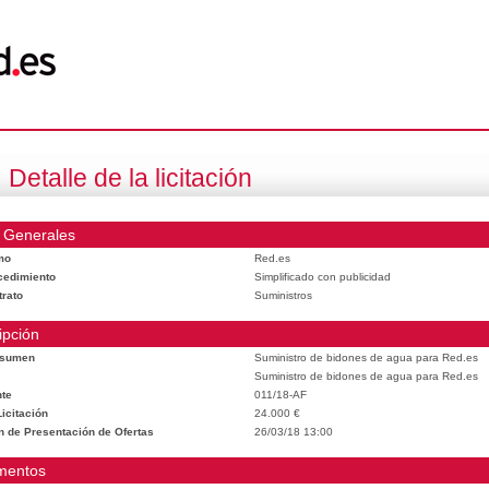
Detalle de la licitación
 Generales
mo
Red.es
cedimiento
Simplificado con publicidad
trato
Suministros
ipción
esumen
Suministro de bidones de agua para Red.es
Suministro de bidones de agua para Red.es
te
011/18-AF
icitación
24.000 €
n de Presentación de Ofertas
26/03/18 13:00
mentos