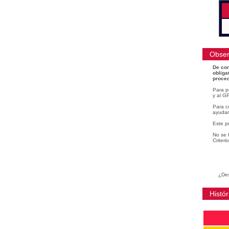
Obser
De con
obliga
proced
Para p
y al GP
Para cu
ayudar
Este p
No se 
Criteri
¿Des
Histór