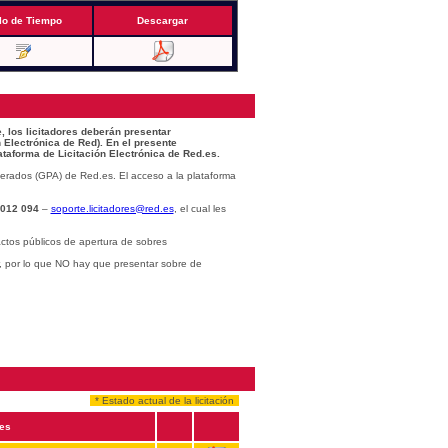
lo de Tiempo
Descargar
, los licitadores deberán presentar
 Electrónica de Red). En el presente
ataforma de Licitación Electrónica de Red.es.
erados (GPA) de Red.es. El acceso a la plataforma
 012 094
–
soporte.licitadores@red.es
, el cual les
ctos públicos de apertura de sobres
r, por lo que NO hay que presentar sobre de
* Estado actual de la licitación
es