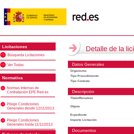
Licitaciones
Detalle de la lic
Búsqueda Licitaciones
Datos Generales
Ver Todas
Organismo
Tipo Procedimiento
Normativa
Tipo Contrato
Normas Internas de
Descripción
Contratación EPE Red.es
Título/Resumen
Pliego Condiciones
Objeto
Generales desde 12/11/2013
Expediente
Pliego Condiciones
Importe Licitación
Generales hasta 11/11/2013
Documentos