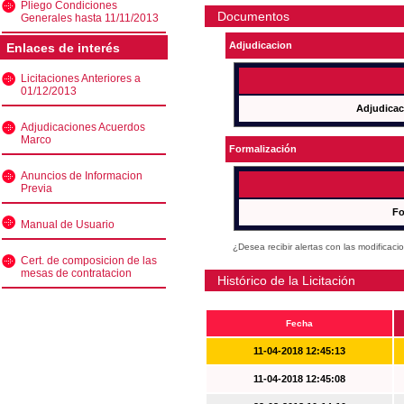
Pliego Condiciones
Documentos
Generales hasta 11/11/2013
Adjudicacion
Enlaces de interés
Licitaciones Anteriores a
01/12/2013
Adjudicac
Adjudicaciones Acuerdos
Marco
Formalización
Anuncios de Informacion
Previa
Fo
Manual de Usuario
¿Desea recibir alertas con las modificaci
Cert. de composicion de las
mesas de contratacion
Histórico de la Licitación
Fecha
11-04-2018 12:45:13
11-04-2018 12:45:08