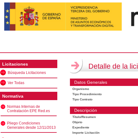
Licitaciones
Detalle de la lic
Búsqueda Licitaciones
Datos Generales
Ver Todas
Organismo
Tipo Procedimiento
Normativa
Tipo Contrato
Normas Internas de
Descripción
Contratación EPE Red.es
Título/Resumen
Objeto
Pliego Condiciones
Generales desde 12/11/2013
Expediente
Importe Licitación