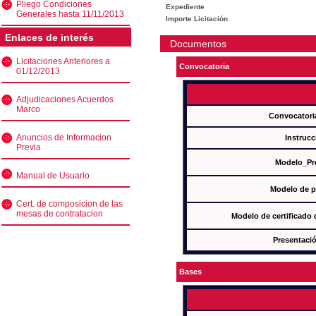
Pliego Condiciones
Expediente
Generales hasta 11/11/2013
Importe Licitación
Enlaces de interés
Documentos
Licitaciones Anteriores a
Convocatoria
01/12/2013
Adjudicaciones Acuerdos
Marco
Convocatori
Anuncios de Informacion
Instrucc
Previa
Modelo_Pr
Manual de Usuario
Modelo de p
Cert. de composicion de las
mesas de contratacion
Modelo de certificado
Presentació
Bases