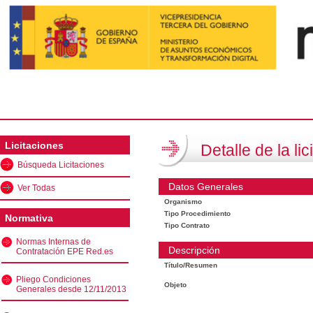
Licitaciones
Detalle de la lic
Búsqueda Licitaciones
Datos Generales
Ver Todas
Organismo
Tipo Procedimiento
Normativa
Tipo Contrato
Normas Internas de
Descripción
Contratación EPE Red.es
Título/Resumen
Pliego Condiciones
Objeto
Generales desde 12/11/2013