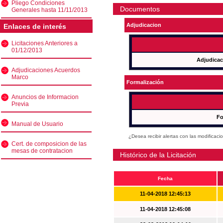
Pliego Condiciones
Documentos
Generales hasta 11/11/2013
Adjudicacion
Enlaces de interés
Licitaciones Anteriores a
01/12/2013
Adjudicac
Adjudicaciones Acuerdos
Marco
Formalización
Anuncios de Informacion
Previa
Fo
Manual de Usuario
¿Desea recibir alertas con las modificaci
Cert. de composicion de las
mesas de contratacion
Histórico de la Licitación
Fecha
11-04-2018 12:45:13
11-04-2018 12:45:08