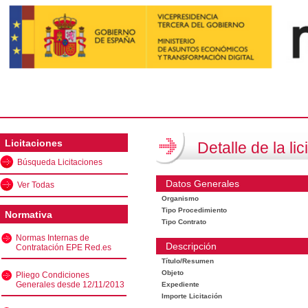
Licitaciones
Detalle de la lic
Búsqueda Licitaciones
Datos Generales
Ver Todas
Organismo
Tipo Procedimiento
Normativa
Tipo Contrato
Normas Internas de
Descripción
Contratación EPE Red.es
Título/Resumen
Objeto
Pliego Condiciones
Generales desde 12/11/2013
Expediente
Importe Licitación