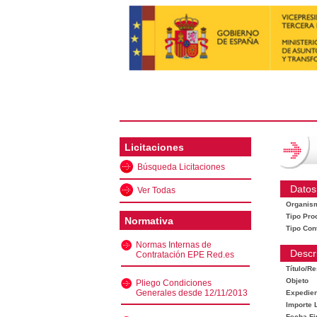
Licitaciones
Búsqueda Licitaciones
Datos
Ver Todas
Organis
Tipo Pro
Normativa
Tipo Con
Normas Internas de
Descr
Contratación EPE Red.es
Título/R
Objeto
Pliego Condiciones
Generales desde 12/11/2013
Expedien
Importe L
Fecha Fi