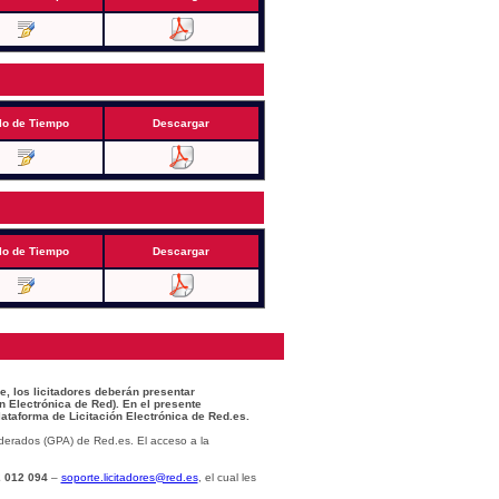
lo de Tiempo
Descargar
lo de Tiempo
Descargar
e, los licitadores deberán presentar
n Electrónica de Red). En el presente
lataforma de Licitación Electrónica de Red.es.
derados (GPA) de Red.es. El acceso a la
 012 094
–
soporte.licitadores@red.es
, el cual les