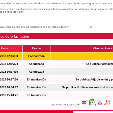
procedimiento se tramita a través de un procedimiento no armonizado, por lo que no se celebran 
han definido en el presente procedimiento criterios cuya valoración depende de un juicio de val
ios de juicio de valor.
ea recibir alertas con las modificaciones de esta Licitación?
Si
ico de la Licitación
Fecha
Estado
Observaciones
-2018 12:16:30
Formalizada
-2018 12:16:24
Adjudicada
Se publica Formaliz
-2018 16:17:15
Adjudicada
-2018 16:17:10
En tramitación
Se publica Adjudicación y 
-2018 10:54:17
En tramitación
Se publica Notificación solicitud docu
-2018 15:40:21
En tramitación
Opciones de Exportación:
|
|
|