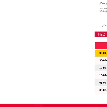
Este 
No se 
Criter
¿Des
Histór
30-04
30-04
16-04
16-04
05-04
08-03