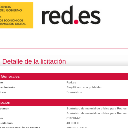
Detalle de la licitación
 Generales
mo
Red.es
cedimiento
Simplificado con publicidad
trato
Suministros
ipción
esumen
Suministro de material de oficina para Red.es
Suministro de material de oficina para Red.es
te
010/18-AF
icitación
40.000 €
n de Presentación de Ofertas
19/03/18 13:00