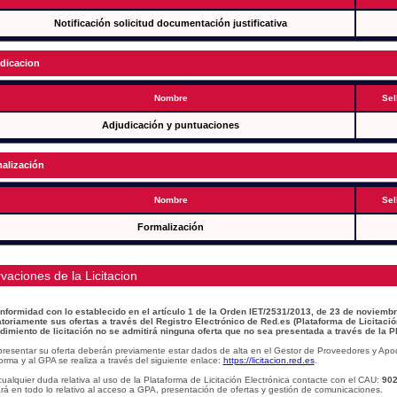
Notificación solicitud documentación justificativa
dicacion
Nombre
Sel
Adjudicación y puntuaciones
alización
Nombre
Sel
Formalización
vaciones de la Licitacion
nformidad con lo establecido en el artículo 1 de la Orden IET/2531/2013, de 23 de noviembr
atoriamente sus ofertas a través del Registro Electrónico de Red.es (Plataforma de Licitació
dimiento de licitación no se admitirá ninguna oferta que no sea presentada a través de la P
presentar su oferta deberán previamente estar dados de alta en el Gestor de Proveedores y Apo
orma y al GPA se realiza a través del siguiente enlace:
https://licitacion.red.es
.
ualquier duda relativa al uso de la Plataforma de Licitación Electrónica contacte con el CAU:
902
á en todo lo relativo al acceso a GPA, presentación de ofertas y gestión de comunicaciones.