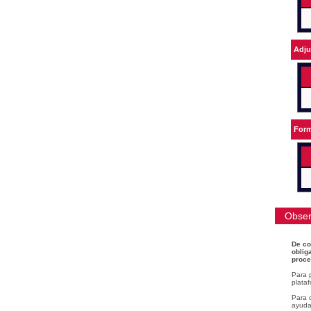
Adju
Form
Obser
De co
oblig
proce
Para 
plataf
Para c
ayudar