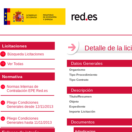
Licitaciones
Detalle de la lic
Búsqueda Licitaciones
Datos Generales
Ver Todas
Organismo
Tipo Procedimiento
Normativa
Tipo Contrato
Normas Internas de
Descripción
Contratación EPE Red.es
Título/Resumen
Objeto
Pliego Condiciones
Generales desde 12/11/2013
Expediente
Importe Licitación
Pliego Condiciones
Documentos
Generales hasta 11/11/2013
Adjudicacion