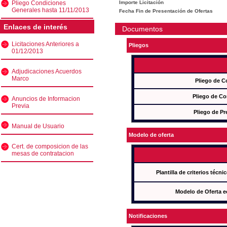
Pliego Condiciones
Importe Licitación
Generales hasta 11/11/2013
Fecha Fin de Presentación de Ofertas
Enlaces de interés
Documentos
Licitaciones Anteriores a
Pliegos
01/12/2013
Adjudicaciones Acuerdos
Marco
Pliego de C
Pliego de Co
Anuncios de Informacion
Previa
Pliego de Pr
Manual de Usuario
Modelo de oferta
Cert. de composicion de las
mesas de contratacion
Plantilla de criterios técn
Modelo de Oferta e
Notificaciones