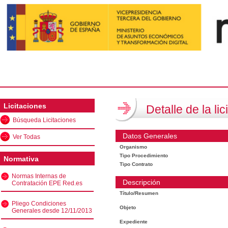
Licitaciones
Detalle de la lic
Búsqueda Licitaciones
Datos Generales
Ver Todas
Organismo
Tipo Procedimiento
Normativa
Tipo Contrato
Normas Internas de
Descripción
Contratación EPE Red.es
Título/Resumen
Pliego Condiciones
Objeto
Generales desde 12/11/2013
Expediente