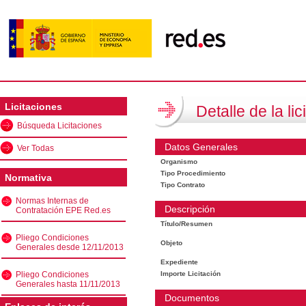
Licitaciones
Detalle de la lic
Búsqueda Licitaciones
Datos Generales
Ver Todas
Organismo
Tipo Procedimiento
Normativa
Tipo Contrato
Normas Internas de
Descripción
Contratación EPE Red.es
Título/Resumen
Pliego Condiciones
Objeto
Generales desde 12/11/2013
Expediente
Pliego Condiciones
Importe Licitación
Generales hasta 11/11/2013
Documentos