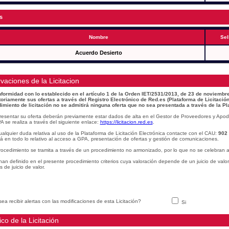
s
Nombre
Sel
Acuerdo Desierto
vaciones de la Licitacion
formidad con lo establecido en el artículo 1 de la Orden IET/2531/2013, de 23 de noviembre
toriamente sus ofertas a través del Registro Electrónico de Red.es (Plataforma de Licitación
imiento de licitación no se admitirá ninguna oferta que no sea presentada a través de la Pl
resentar su oferta deberán previamente estar dados de alta en el Gestor de Proveedores y Apod
A se realiza a través del siguiente enlace:
https://licitacion.red.es
.
alquier duda relativa al uso de la Plataforma de Licitación Electrónica contacte con el CAU:
902
á en todo lo relativo al acceso a GPA, presentación de ofertas y gestión de comunicaciones.
rocedimiento se tramita a través de un procedimiento no armonizado, por lo que no se celebran a
han definido en el presente procedimiento criterios cuya valoración depende de un juicio de valo
os de juicio de valor.
ea recibir alertas con las modificaciones de esta Licitación?
Si
ico de la Licitación