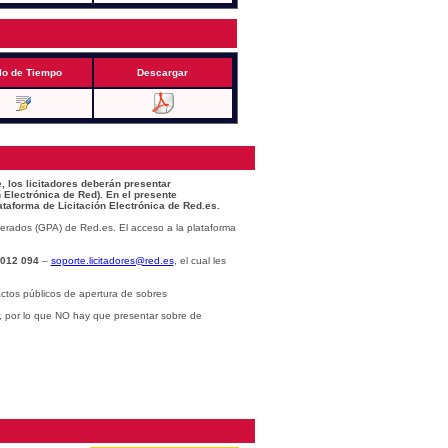
lo de Tiempo
Descargar
, los licitadores deberán presentar
 Electrónica de Red). En el presente
ataforma de Licitación Electrónica de Red.es.
erados (GPA) de Red.es. El acceso a la plataforma
 012 094
–
soporte.licitadores@red.es
, el cual les
ctos públicos de apertura de sobres
r, por lo que NO hay que presentar sobre de