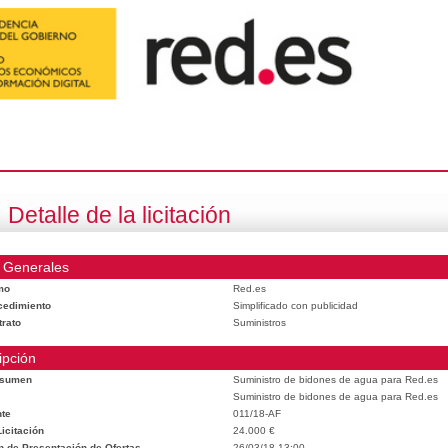
Detalle de la licitación
 Generales
mo
Red.es
cedimiento
Simplificado con publicidad
trato
Suministros
ipción
esumen
Suministro de bidones de agua para Red.es
Suministro de bidones de agua para Red.es
te
011/18-AF
icitación
24.000 €
n de Presentación de Ofertas
26/03/18 13:00