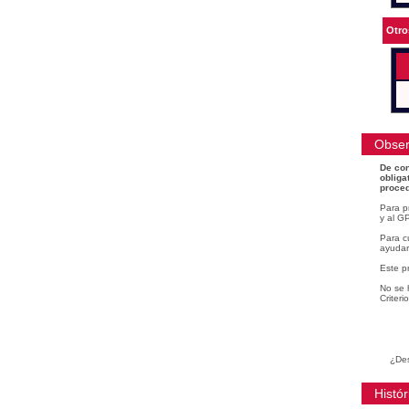
Otro
Obser
De con
obliga
proced
Para p
y al GP
Para cu
ayudar
Este p
No se 
Criteri
¿Des
Histór