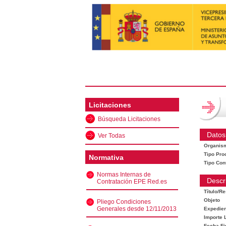
Licitaciones
Búsqueda Licitaciones
Datos
Ver Todas
Organis
Tipo Pro
Normativa
Tipo Con
Normas Internas de
Descr
Contratación EPE Red.es
Título/R
Objeto
Pliego Condiciones
Generales desde 12/11/2013
Expedien
Importe L
Fecha Fi