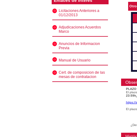
Enlaces de interés
Otro
Licitaciones Anteriores a
01/12/2013
Adjudicaciones Acuerdos
Marco
Anuncios de Informacion
Previa
Manual de Usuario
Cert. de composicion de las
mesas de contratacion
Obser
PLAZO
El plazo
23:59h
.
https:/
El plaz
¿Des
Histór