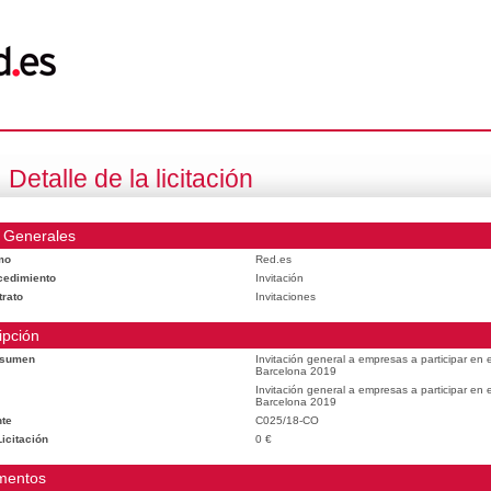
Detalle de la licitación
 Generales
mo
Red.es
cedimiento
Invitación
trato
Invitaciones
ipción
esumen
Invitación general a empresas a participar en
Barcelona 2019
Invitación general a empresas a participar en
Barcelona 2019
te
C025/18-CO
icitación
0 €
mentos