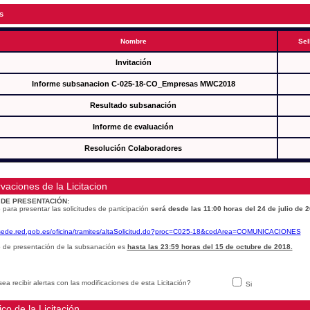
s
Nombre
Sel
Invitación
Informe subsanacion C-025-18-CO_Empresas MWC2018
Resultado subsanación
Informe de evaluación
Resolución Colaboradores
vaciones de la Licitacion
 DE PRESENTACIÓN:
 para presentar las solicitudes de participación
será desde las 11:00 horas del 24 de julio de 
/sede.red.gob.es/oficina/tramites/altaSolicitud.do?proc=C025-18&codArea=COMUNICACIONES
o de presentación de la subsanación es
hasta las 23:59 horas del 15 de octubre de 2018.
ea recibir alertas con las modificaciones de esta Licitación?
Si
ico de la Licitación