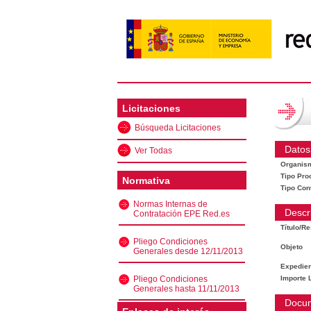
Licitaciones
Búsqueda Licitaciones
Datos
Ver Todas
Organis
Tipo Pro
Normativa
Tipo Con
Normas Internas de
Descr
Contratación EPE Red.es
Título/R
Pliego Condiciones
Objeto
Generales desde 12/11/2013
Expedien
Pliego Condiciones
Importe L
Generales hasta 11/11/2013
Docu