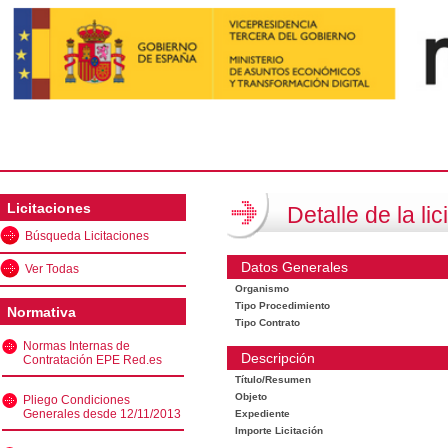
Licitaciones
Detalle de la lic
Búsqueda Licitaciones
Datos Generales
Ver Todas
Organismo
Tipo Procedimiento
Normativa
Tipo Contrato
Normas Internas de
Descripción
Contratación EPE Red.es
Título/Resumen
Objeto
Pliego Condiciones
Generales desde 12/11/2013
Expediente
Importe Licitación