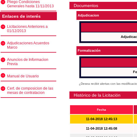
Pliego Condiciones
Documentos
Generales hasta 11/11/2013
Adjudicacion
Enlaces de interés
Licitaciones Anteriores a
01/12/2013
Adjudicac
Adjudicaciones Acuerdos
Marco
Formalización
Anuncios de Informacion
Previa
Fo
Manual de Usuario
¿Desea recibir alertas con las modificaci
Cert. de composicion de las
mesas de contratacion
Histórico de la Licitación
Fecha
11-04-2018 12:45:13
11-04-2018 12:45:08