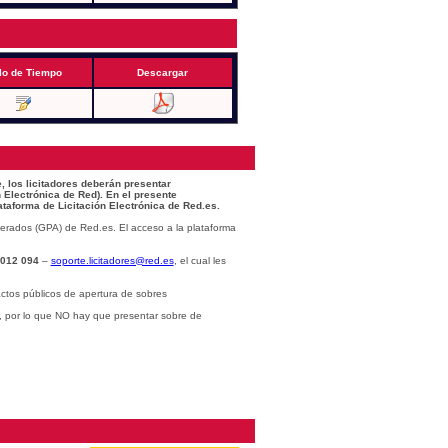
lo de Tiempo
Descargar
, los licitadores deberán presentar
 Electrónica de Red). En el presente
ataforma de Licitación Electrónica de Red.es.
erados (GPA) de Red.es. El acceso a la plataforma
 012 094
–
soporte.licitadores@red.es
, el cual les
ctos públicos de apertura de sobres
r, por lo que NO hay que presentar sobre de