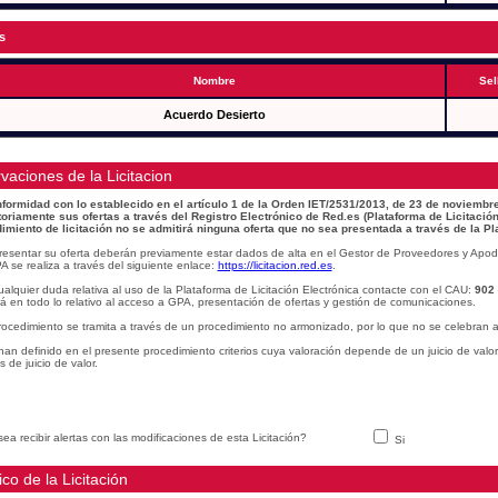
s
Nombre
Sel
Acuerdo Desierto
vaciones de la Licitacion
formidad con lo establecido en el artículo 1 de la Orden IET/2531/2013, de 23 de noviembre
toriamente sus ofertas a través del Registro Electrónico de Red.es (Plataforma de Licitación
imiento de licitación no se admitirá ninguna oferta que no sea presentada a través de la Pl
resentar su oferta deberán previamente estar dados de alta en el Gestor de Proveedores y Apod
A se realiza a través del siguiente enlace:
https://licitacion.red.es
.
alquier duda relativa al uso de la Plataforma de Licitación Electrónica contacte con el CAU:
902
á en todo lo relativo al acceso a GPA, presentación de ofertas y gestión de comunicaciones.
rocedimiento se tramita a través de un procedimiento no armonizado, por lo que no se celebran a
han definido en el presente procedimiento criterios cuya valoración depende de un juicio de valo
os de juicio de valor.
ea recibir alertas con las modificaciones de esta Licitación?
Si
ico de la Licitación