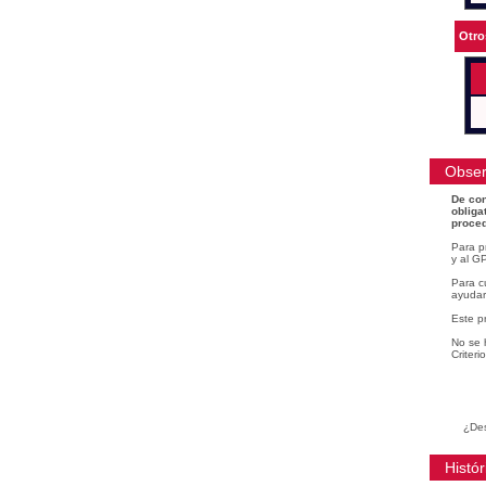
Otro
Obser
De con
obliga
proced
Para p
y al GP
Para cu
ayudar
Este p
No se 
Criteri
¿Des
Histór