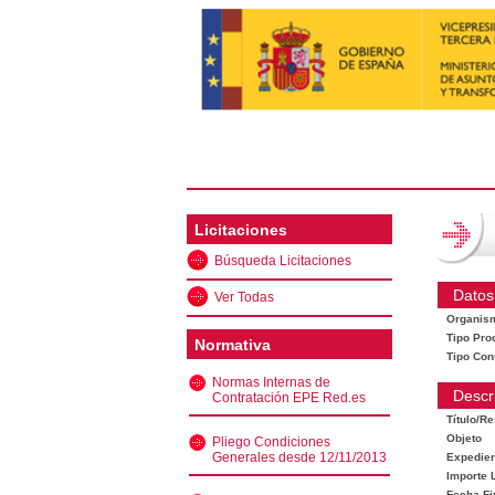
Licitaciones
Búsqueda Licitaciones
Datos
Ver Todas
Organis
Tipo Pro
Normativa
Tipo Con
Normas Internas de
Descr
Contratación EPE Red.es
Título/R
Objeto
Pliego Condiciones
Generales desde 12/11/2013
Expedien
Importe L
Fecha Fi