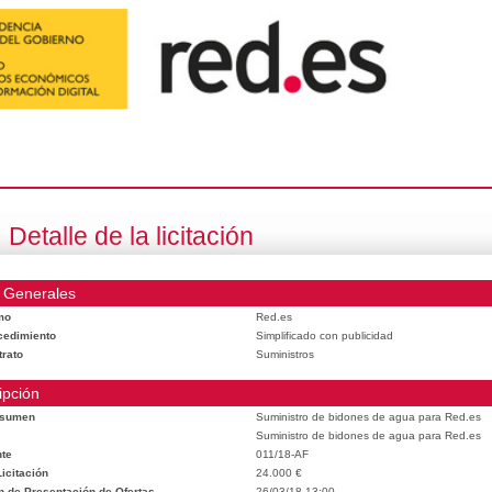
Detalle de la licitación
 Generales
mo
Red.es
cedimiento
Simplificado con publicidad
trato
Suministros
ipción
esumen
Suministro de bidones de agua para Red.es
Suministro de bidones de agua para Red.es
te
011/18-AF
icitación
24.000 €
n de Presentación de Ofertas
26/03/18 13:00