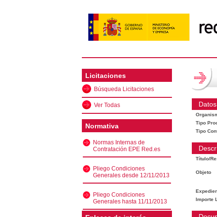
Licitaciones
Búsqueda Licitaciones
Datos
Ver Todas
Organis
Tipo Pro
Normativa
Tipo Con
Normas Internas de
Descr
Contratación EPE Red.es
Título/R
Pliego Condiciones
Objeto
Generales desde 12/11/2013
Expedien
Pliego Condiciones
Importe L
Generales hasta 11/11/2013
Docu