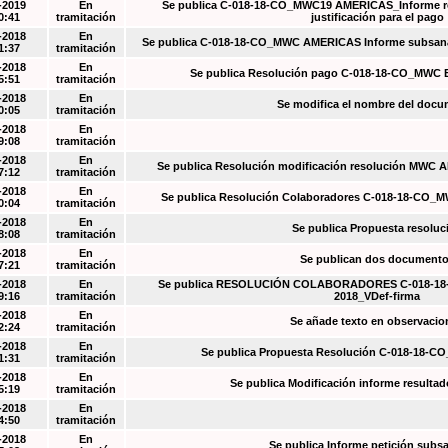
-2019
En
Se publica C-018-18-CO_MWC19 AMÉRICAS_Informe re
0:41
tramitación
justificación para el pago
-2018
En
Se publica C-018-18-CO_MWC AMERICAS Informe subsanac
1:37
tramitación
-2018
En
Se publica Resolución pago C-018-18-CO_MWC 
5:51
tramitación
-2018
En
Se modifica el nombre del doc
0:05
tramitación
-2018
En
9:08
tramitación
-2018
En
Se publica Resolución modificación resolución MWC
7:12
tramitación
-2018
En
Se publica Resolución Colaboradores C-018-18-CO_
0:04
tramitación
-2018
En
Se publica Propuesta resoluc
8:08
tramitación
-2018
En
Se publican dos document
7:21
tramitación
-2018
En
Se publica RESOLUCIÓN COLABORADORES C-018-18-
9:16
tramitación
2018_VDef-firma
-2018
En
Se añade texto en observacio
2:24
tramitación
-2018
En
Se publica Propuesta Resolución C-018-18-C
1:31
tramitación
-2018
En
Se publica Modificación informe resulta
5:19
tramitación
-2018
En
4:50
tramitación
-2018
En
Se publica Informe petición subs