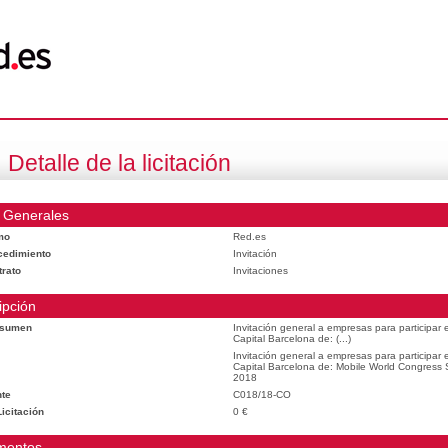
Detalle de la licitación
 Generales
mo
Red.es
cedimiento
Invitación
trato
Invitaciones
ipción
esumen
Invitación general a empresas para participar
Capital Barcelona de: (...)
Invitación general a empresas para participar
Capital Barcelona de: Mobile World Congress
2018
te
C018/18-CO
icitación
0 €
mentos