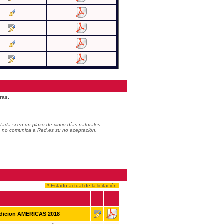
ras.
ada si en un plazo de cinco días naturales
do no comunica a Red.es su no aceptación.
* Estado actual de la licitación
Edicion AMERICAS 2018