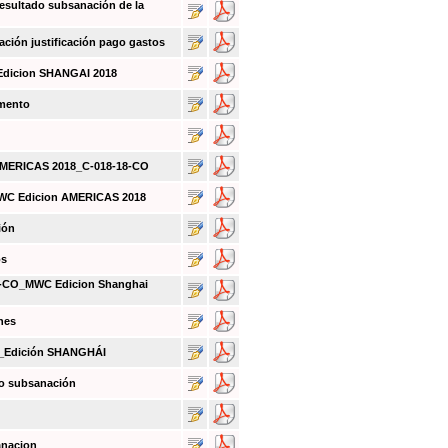
sultado subsanación de la
ión justificación pago gastos
Edicion SHANGAI 2018
umento
 AMERICAS 2018_C-018-18-CO
MWC Edicion AMERICAS 2018
ión
os
CO_MWC Edicion Shanghai
nes
O_Edición SHANGHÁI
do subsanación
anacion