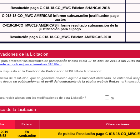
Resolución pago C-018-18-CO_MWC Edicion SHANGAI 2018
C-018-18-CO_MWC AMERICAS Informe subsanación justificación pago
gastos
C-018-18-CO_MWC19 AMÉRICAS Informe resultado subsanación de la
justificación para el pago
Resolución pago C-018-18-CO_MWC Edicion AMERICAS 2018
vaciones de la Licitacion
 para presentar las solicitudes de participación finaliza el
día 17 de abril de 2018 a las 23:59 ho
/sede.red.gob.es/procedimientos/c01818-co
o dispuesto en la Condición de Participación NOVENA de la Invitación:
uesta de resolución, que no generará derecho alguno a favor del interesado, se entenderá acept
os desde
su publicación en el perfil del contratante de la página web de Red.es
, el interesa
ea recibir alertas con las modificaciones de esta Licitación?
Si
ico de la Licitación
cha
Estado
Observaciones
-2019
En
Se publica Resolución pago C-018-18-CO_MWC 
6:53
tramitación