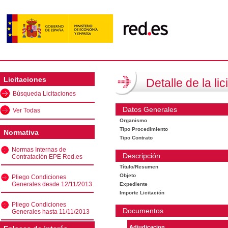
Licitaciones
Detalle de la lic
Búsqueda Licitaciones
Datos Generales
Ver Todas
Organismo
Tipo Procedimiento
Normativa
Tipo Contrato
Normas Internas de
Descripción
Contratación EPE Red.es
Título/Resumen
Objeto
Pliego Condiciones
Generales desde 12/11/2013
Expediente
Importe Licitación
Pliego Condiciones
Documentos
Generales hasta 11/11/2013
Adjudicacion