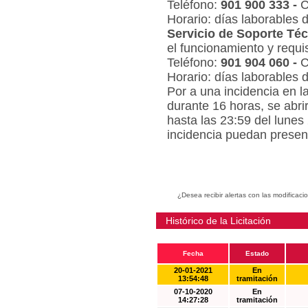
Teléfono:
901 900 333 -
C
Horario: días laborables 
Servicio de Soporte Téc
el funcionamiento y requi
Teléfono:
901 904 060 -
C
Horario: días laborables 
Por a una incidencia en l
durante 16 horas, se abri
hasta las 23:59 del lunes
incidencia puedan present
¿Desea recibir alertas con las modificaci
Histórico de la Licitación
Fecha
Estado
20-01-2021
En
13:54:48
tramitación
07-10-2020
En
14:27:28
tramitación