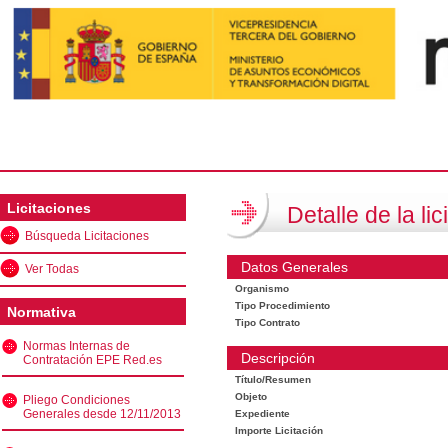
Licitaciones
Detalle de la lic
Búsqueda Licitaciones
Datos Generales
Ver Todas
Organismo
Tipo Procedimiento
Normativa
Tipo Contrato
Normas Internas de
Descripción
Contratación EPE Red.es
Título/Resumen
Objeto
Pliego Condiciones
Generales desde 12/11/2013
Expediente
Importe Licitación