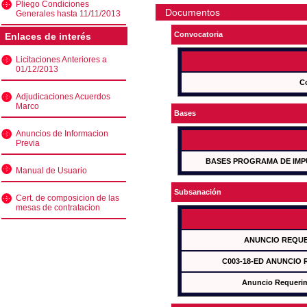
Pliego Condiciones
Documentos
Generales hasta 11/11/2013
Convocatoria
Enlaces de interés
Licitaciones Anteriores a
01/12/2013
C
Adjudicaciones Acuerdos
Marco
Bases
Anuncios de Informacion
Previa
BASES PROGRAMA DE IMP
Manual de Usuario
Subsanación
Cert. de composicion de las
mesas de contratacion
ANUNCIO REQUE
C003-18-ED ANUNCIO
Anuncio Requeri