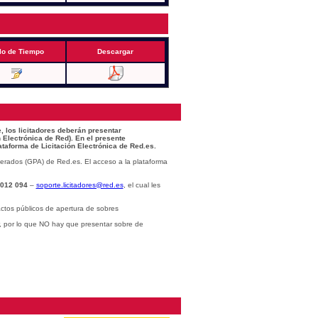
lo de Tiempo
Descargar
, los licitadores deberán presentar
 Electrónica de Red). En el presente
ataforma de Licitación Electrónica de Red.es.
erados (GPA) de Red.es. El acceso a la plataforma
 012 094
–
soporte.licitadores@red.es
, el cual les
ctos públicos de apertura de sobres
r, por lo que NO hay que presentar sobre de