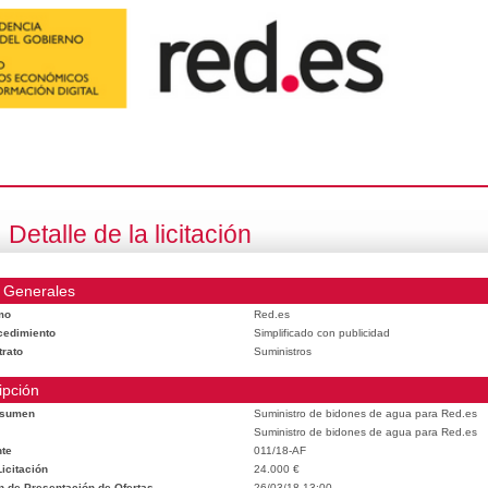
Detalle de la licitación
 Generales
mo
Red.es
cedimiento
Simplificado con publicidad
trato
Suministros
ipción
esumen
Suministro de bidones de agua para Red.es
Suministro de bidones de agua para Red.es
te
011/18-AF
icitación
24.000 €
n de Presentación de Ofertas
26/03/18 13:00