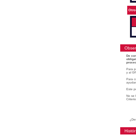
Otro
Obser
De con
obliga
proced
Para p
y al GP
Para cu
ayudar
Este p
No se 
Criteri
¿Des
Histór