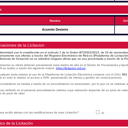
s
Nombre
Sel
Acuerdo Desierto
vaciones de la Licitacion
formidad con lo establecido en el artículo 1 de la Orden IET/2531/2013, de 23 de noviembre
toriamente sus ofertas a través del Registro Electrónico de Red.es (Plataforma de Licitación
imiento de licitación no se admitirá ninguna oferta que no sea presentada a través de la Pl
resentar su oferta deberán previamente estar dados de alta en el Gestor de Proveedores y Apod
A se realiza a través del siguiente enlace:
https://licitacion.red.es
.
alquier duda relativa al uso de la Plataforma de Licitación Electrónica contacte con el CAU:
902
á en todo lo relativo al acceso a GPA, presentación de ofertas y gestión de comunicaciones.
rocedimiento se tramita a través de un procedimiento no armonizado, por lo que no se celebran a
han definido en el presente procedimiento criterios cuya valoración depende de un juicio de valo
os de juicio de valor.
ea recibir alertas con las modificaciones de esta Licitación?
Si
ico de la Licitación