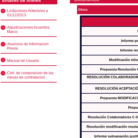
Enlaces de interés
Otros
Licitaciones Anteriores a
01/12/2013
Adjudicaciones Acuerdos
Marco
Informe p
Anuncios de Informacion
Previa
Informe re
Modificación inf
Manual de Usuario
Propuesta Resolución
Cert. de composicion de las
mesas de contratacion
RESOLUCIÓN COLABORADORES
RESOLUCIÓN ACEPTACIÓ
Propuesta MODIFICAC
Propu
Resolución Colaboradores C-
Resolución modificación res
Informe subsanación just