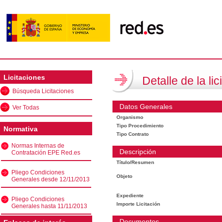
Licitaciones
Detalle de la lic
Búsqueda Licitaciones
Datos Generales
Ver Todas
Organismo
Tipo Procedimiento
Normativa
Tipo Contrato
Normas Internas de
Descripción
Contratación EPE Red.es
Título/Resumen
Pliego Condiciones
Objeto
Generales desde 12/11/2013
Expediente
Pliego Condiciones
Importe Licitación
Generales hasta 11/11/2013
Documentos