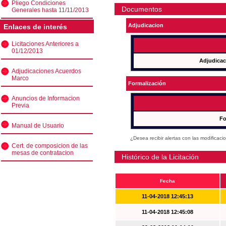
Pliego Condiciones
Documentos
Generales hasta 11/11/2013
Adjudicacion
Enlaces de interés
Licitaciones Anteriores a
01/12/2013
Adjudicac
Adjudicaciones Acuerdos
Marco
Formalización
Anuncios de Informacion
Previa
Fo
Manual de Usuario
¿Desea recibir alertas con las modificaci
Cert. de composicion de las
mesas de contratacion
Histórico de la Licitación
Fecha
11-04-2018 12:45:13
11-04-2018 12:45:08