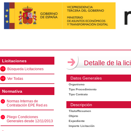
Licitaciones
Detalle de la lic
Búsqueda Licitaciones
Datos Generales
Ver Todas
Organismo
Tipo Procedimiento
Normativa
Tipo Contrato
Normas Internas de
Descripción
Contratación EPE Red.es
Título/Resumen
Objeto
Pliego Condiciones
Generales desde 12/11/2013
Expediente
Importe Licitación