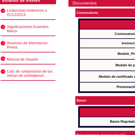
Enlaces de interés
Documentos
Licitaciones Anteriores a
Convocatoria
01/12/2013
Adjudicaciones Acuerdos
Marco
Convocatori
Anuncios de Informacion
Instrucc
Previa
Modelo_Pr
Manual de Usuario
Modelo de p
Cert. de composicion de las
mesas de contratacion
Modelo de certificado
Presentació
Bases
Bases Regulad