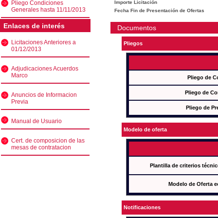
Pliego Condiciones
Importe Licitación
Generales hasta 11/11/2013
Fecha Fin de Presentación de Ofertas
Enlaces de interés
Documentos
Licitaciones Anteriores a
Pliegos
01/12/2013
Adjudicaciones Acuerdos
Marco
Pliego de C
Pliego de Co
Anuncios de Informacion
Previa
Pliego de Pr
Manual de Usuario
Modelo de oferta
Cert. de composicion de las
mesas de contratacion
Plantilla de criterios técn
Modelo de Oferta e
Notificaciones