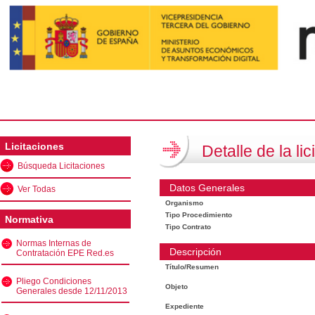
Licitaciones
Detalle de la lic
Búsqueda Licitaciones
Datos Generales
Ver Todas
Organismo
Tipo Procedimiento
Normativa
Tipo Contrato
Normas Internas de
Descripción
Contratación EPE Red.es
Título/Resumen
Pliego Condiciones
Objeto
Generales desde 12/11/2013
Expediente