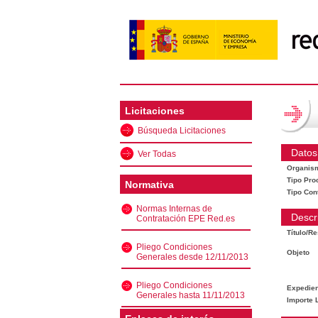
Licitaciones
Búsqueda Licitaciones
Datos
Ver Todas
Organis
Tipo Pro
Normativa
Tipo Con
Normas Internas de
Descr
Contratación EPE Red.es
Título/R
Pliego Condiciones
Objeto
Generales desde 12/11/2013
Pliego Condiciones
Expedien
Generales hasta 11/11/2013
Importe L