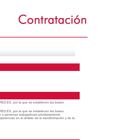
 RED.ES, por la que se establecen las bases
 RED.ES, por la que se establecen las bases
o a personas trabajadoras prioritariamente
petencias en el ámbito de la transformación y de la