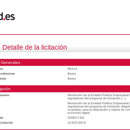
Detalle de la licitación
 Generales
mo
Red.es
cedimiento
Bases
trato
Bases
ipción
esumen
Resolución de la Entidad Pública Empresarial
reguladoras del programa de formación (...)
Resolución de la Entidad Pública Empresarial
reguladoras del programa de formación dirigid
ocupadas, para la adquisición y mejora de com
economía digital
te
C058/17-ED
icitación
10.925.000 €