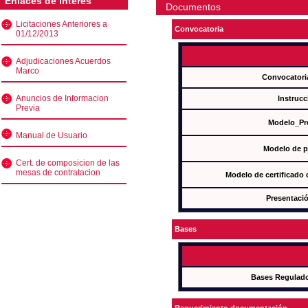
Enlaces de interés
Documentos
Licitaciones Anteriores a
Convocatoria
01/12/2013
Adjudicaciones Acuerdos
Marco
Convocatori
Anuncios de Informacion
Instrucc
Previa
Modelo_Pr
Manual de Usuario
Modelo de p
Cert. de composicion de las
mesas de contratacion
Modelo de certificado
Presentació
Bases
Bases Regulad