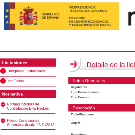
Licitaciones
Detalle de la lic
Búsqueda Licitaciones
Datos Generales
Ver Todas
Organismo
Tipo Procedimiento
Normativa
Tipo Contrato
Normas Internas de
Descripción
Contratación EPE Red.es
Título/Resumen
Pliego Condiciones
Objeto
Generales desde 12/11/2013
Expediente