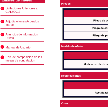
Enlaces de interés
Pliegos
Licitaciones Anteriores a
01/12/2013
Pliego de c
Adjudicaciones Acuerdos
Marco
Pliego de co
Anuncios de Informacion
Pliego de pr
Previa
Modelo de oferta
Manual de Usuario
Cert. de composicion de las
mesas de contratacion
Modelo de oferta e
Rectificaciones
Rectificac
Otros