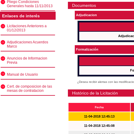
Pliego Condiciones
Documentos
Generales hasta 11/11/2013
Adjudicacion
Enlaces de interés
Licitaciones Anteriores a
01/12/2013
Adjudicac
Adjudicaciones Acuerdos
Marco
Formalización
Anuncios de Informacion
Previa
Fo
Manual de Usuario
¿Desea recibir alertas con las modificaci
Cert. de composicion de las
mesas de contratacion
Histórico de la Licitación
Fecha
11-04-2018 12:45:13
11-04-2018 12:45:08