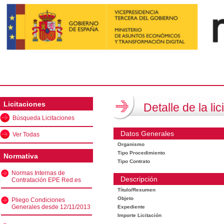
Licitaciones
Detalle de la lic
Búsqueda Licitaciones
Datos Generales
Ver Todas
Organismo
Tipo Procedimiento
Normativa
Tipo Contrato
Normas Internas de
Descripción
Contratación EPE Red.es
Título/Resumen
Objeto
Pliego Condiciones
Generales desde 12/11/2013
Expediente
Importe Licitación