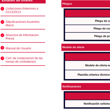
Enlaces de interés
Pliegos
Licitaciones Anteriores a
01/12/2013
Pliego de c
Adjudicaciones Acuerdos
Marco
Pliego de co
Anuncios de Informacion
Pliego de pr
Previa
Modelo de oferta
Manual de Usuario
Cert. de composicion de las
mesas de contratacion
Modelo de oferta e
Plantilla criterios técnic
Notificaciones
Notificación solicit