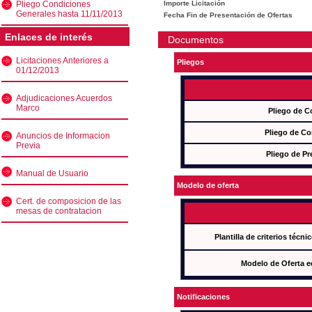
Pliego Condiciones
Importe Licitación
Generales hasta 11/11/2013
Fecha Fin de Presentación de Ofertas
Enlaces de interés
Documentos
Licitaciones Anteriores a
Pliegos
01/12/2013
Adjudicaciones Acuerdos
Marco
Pliego de C
Pliego de Co
Anuncios de Informacion
Previa
Pliego de Pr
Manual de Usuario
Modelo de oferta
Cert. de composicion de las
mesas de contratacion
Plantilla de criterios técn
Modelo de Oferta e
Notificaciones