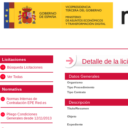
Licitaciones
Detalle de la lic
Búsqueda Licitaciones
Datos Generales
Ver Todas
Organismo
Tipo Procedimiento
Normativa
Tipo Contrato
Normas Internas de
Descripción
Contratación EPE Red.es
Título/Resumen
Pliego Condiciones
Objeto
Generales desde 12/11/2013
Expediente