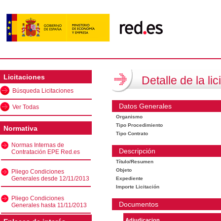
Licitaciones
Detalle de la lic
Búsqueda Licitaciones
Datos Generales
Ver Todas
Organismo
Tipo Procedimiento
Normativa
Tipo Contrato
Normas Internas de
Descripción
Contratación EPE Red.es
Título/Resumen
Objeto
Pliego Condiciones
Generales desde 12/11/2013
Expediente
Importe Licitación
Pliego Condiciones
Documentos
Generales hasta 11/11/2013
Adjudicacion