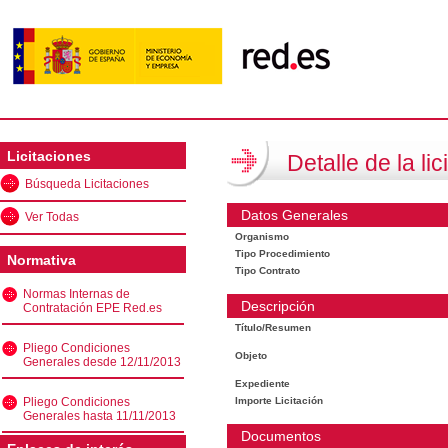
Licitaciones
Detalle de la lic
Búsqueda Licitaciones
Datos Generales
Ver Todas
Organismo
Tipo Procedimiento
Normativa
Tipo Contrato
Normas Internas de
Descripción
Contratación EPE Red.es
Título/Resumen
Pliego Condiciones
Objeto
Generales desde 12/11/2013
Expediente
Pliego Condiciones
Importe Licitación
Generales hasta 11/11/2013
Documentos