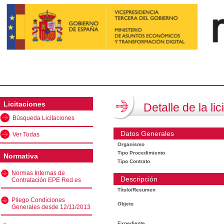
Licitaciones
Detalle de la lic
Búsqueda Licitaciones
Datos Generales
Ver Todas
Organismo
Tipo Procedimiento
Normativa
Tipo Contrato
Normas Internas de
Descripción
Contratación EPE Red.es
Título/Resumen
Pliego Condiciones
Objeto
Generales desde 12/11/2013
Expediente