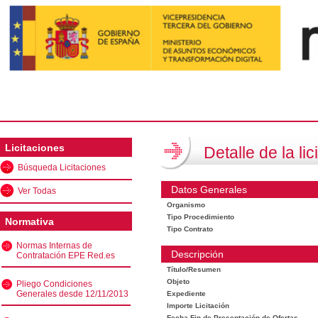
Licitaciones
Detalle de la lic
Búsqueda Licitaciones
Datos Generales
Ver Todas
Organismo
Tipo Procedimiento
Normativa
Tipo Contrato
Normas Internas de
Descripción
Contratación EPE Red.es
Título/Resumen
Objeto
Pliego Condiciones
Generales desde 12/11/2013
Expediente
Importe Licitación
Fecha Fin de Presentación de Ofertas