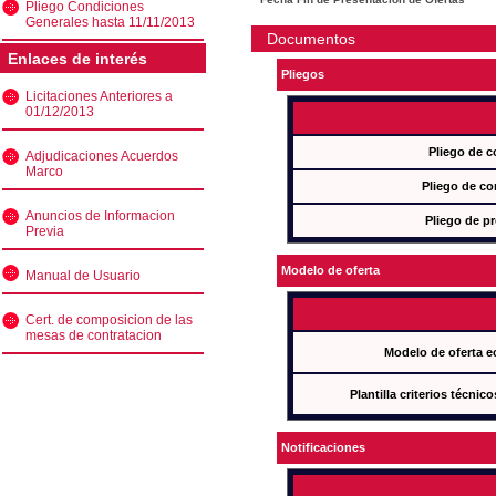
Pliego Condiciones
Generales hasta 11/11/2013
Documentos
Enlaces de interés
Pliegos
Licitaciones Anteriores a
01/12/2013
Pliego de c
Adjudicaciones Acuerdos
Marco
Pliego de co
Anuncios de Informacion
Pliego de pr
Previa
Modelo de oferta
Manual de Usuario
Cert. de composicion de las
mesas de contratacion
Modelo de oferta e
Plantilla criterios técnic
Notificaciones