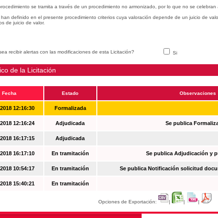
procedimiento se tramita a través de un procedimiento no armonizado, por lo que no se celebran 
han definido en el presente procedimiento criterios cuya valoración depende de un juicio de val
ios de juicio de valor.
ea recibir alertas con las modificaciones de esta Licitación?
Si
ico de la Licitación
Fecha
Estado
Observaciones
-2018 12:16:30
Formalizada
-2018 12:16:24
Adjudicada
Se publica Formaliz
-2018 16:17:15
Adjudicada
-2018 16:17:10
En tramitación
Se publica Adjudicación y 
-2018 10:54:17
En tramitación
Se publica Notificación solicitud docu
-2018 15:40:21
En tramitación
Opciones de Exportación:
|
|
|