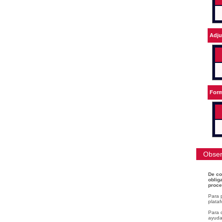
Adju
Form
Obser
De co
oblig
proce
Para 
plataf
Para c
ayudar