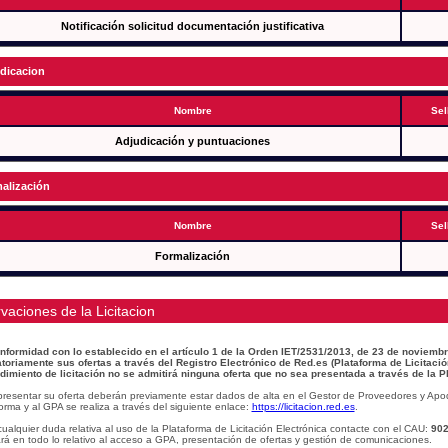
Notificación solicitud documentación justificativa
dicacion
Nombre
Sel
Adjudicación y puntuaciones
alización
Nombre
Sel
Formalización
vaciones de la Licitacion
nformidad con lo establecido en el artículo 1 de la Orden IET/2531/2013, de 23 de noviembr
atoriamente sus ofertas a través del Registro Electrónico de Red.es (Plataforma de Licitació
dimiento de licitación no se admitirá ninguna oferta que no sea presentada a través de la P
presentar su oferta deberán previamente estar dados de alta en el Gestor de Proveedores y Apo
orma y al GPA se realiza a través del siguiente enlace:
https://licitacion.red.es
.
ualquier duda relativa al uso de la Plataforma de Licitación Electrónica contacte con el CAU:
902
á en todo lo relativo al acceso a GPA, presentación de ofertas y gestión de comunicaciones.