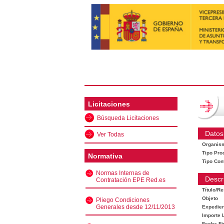
Licitaciones
Búsqueda Licitaciones
Datos
Ver Todas
Organis
Tipo Pro
Normativa
Tipo Con
Normas Internas de
Descr
Contratación EPE Red.es
Título/R
Objeto
Pliego Condiciones
Generales desde 12/11/2013
Expedien
Importe L
Fecha Fi