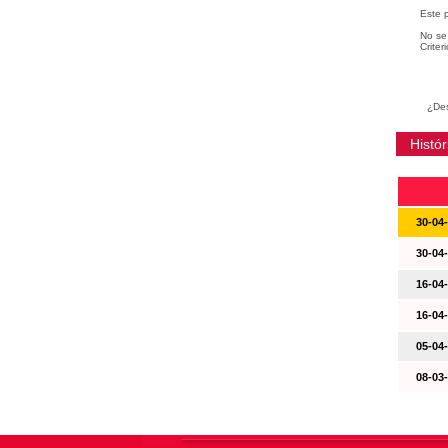
Este 
No se 
Criter
¿Des
Histór
30-04
30-04
16-04
16-04
05-04
08-03