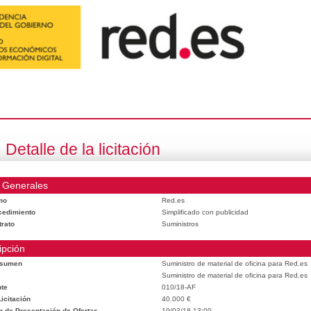
Detalle de la licitación
 Generales
mo
Red.es
cedimiento
Simplificado con publicidad
trato
Suministros
ipción
esumen
Suministro de material de oficina para Red.es
Suministro de material de oficina para Red.es
te
010/18-AF
icitación
40.000 €
n de Presentación de Ofertas
19/03/18 13:00