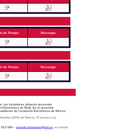
lo de Tiempo
Descargar
lo de Tiempo
Descargar
e, los licitadores deberán presentar
n Electrónica de Red). En el presente
lataforma de Licitación Electrónica de Red.es.
derados (GPA) de Red.es. El acceso a la
 012 094
–
soporte.licitadores@red.es
, el cual les