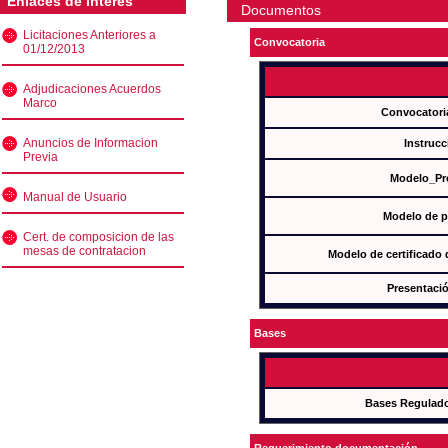
Enlaces de interés
Documentos
Licitaciones Anteriores a
Convocatoria
01/12/2013
Adjudicaciones Acuerdos
Marco
Convocatori
Anuncios de Informacion
Instrucc
Previa
Modelo_Pr
Manual de Usuario
Modelo de p
Cert. de composicion de las
mesas de contratacion
Modelo de certificado
Presentació
Bases
Bases Regulad