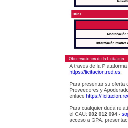
Result
Otros
Modificación 
Información relativa 
Observaciones de la Licitacion
A través de la Plataforma 
https://licitacion.red.es
.
Para presentar su oferta 
Proveedores y Apoderado
enlace
https://licitacion.r
Para cualquier duda relat
el CAU:
902 012 094
-
so
acceso a GPA, presentaci