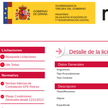
Licitaciones
Detalle de la lic
Búsqueda Licitaciones
Datos Generales
Ver Todas
Organismo
Tipo Procedimiento
Normativa
Tipo Contrato
Normas Internas de
Descripción
Contratación EPE Red.es
Título/Resumen
Pliego Condiciones
Objeto
Generales desde 12/11/2013
Expediente