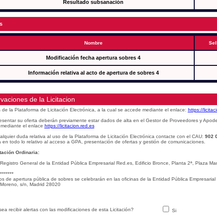
Resultado subsanación
s
Nombre
Sel
Modificación fecha apertura sobres 4
Información relativa al acto de apertura de sobres 4
vaciones de la Licitacion
s de la Plataforma de Licitación Electrónica, a la cual se accede mediante el enlace:
https://licita
esentar su oferta deberán previamente estar dados de alta en el Gestor de Proveedores y Apod
mediante el enlace
https://licitacion.red.es
alquier duda relativa al uso de la Plataforma de Licitación Electrónica contacte con el CAU:
902 
 en todo lo relativo al acceso a GPA, presentación de ofertas y gestión de comunicaciones.
ación Ordinaria:
 Registro General de la Entidad Pública Empresarial Red.es, Edificio Bronce, Planta 2ª, Plaza 
*******
os de apertura pública de sobres se celebrarán en las oficinas de la Entidad Pública Empresarial
Moreno, s/n, Madrid 28020
ea recibir alertas con las modificaciones de esta Licitación?
Si