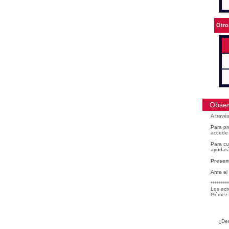
Otro
Obser
A travé
Para pr
accede 
Para cu
ayudará
Present
Ante el
*********
Los act
Gómez 
¿Des