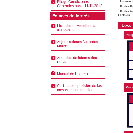
Pliego Condiciones
Importe L
Generales hasta 11/11/2013
Fecha Fi
Fecha Ape
Fórmula
Enlaces de interés
Docu
Licitaciones Anteriores a
01/12/2013
Plie
Adjudicaciones Acuerdos
Marco
Anuncios de Informacion
Previa
Manual de Usuario
Cert. de composicion de las
Mode
mesas de contratacion