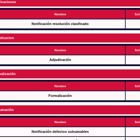
ficaciones
Nombre
Sel
Notificación resolución clasificado
dicacion
Nombre
Sel
Adjudicación
alización
Nombre
Sel
Formalización
anación
Nombre
Sel
Notificación defectos subsanables