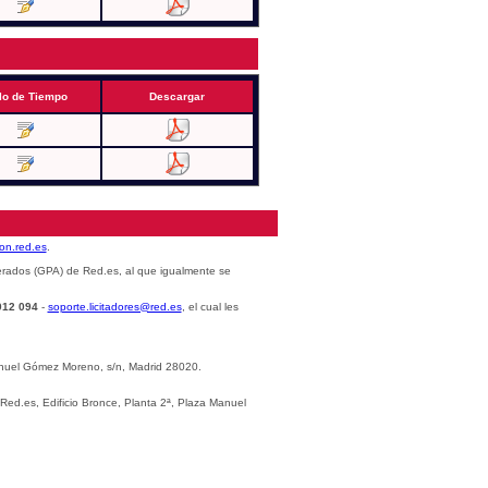
lo de Tiempo
Descargar
cion.red.es
.
erados (GPA) de Red.es, al que igualmente se
012 094
-
soporte.licitadores@red.es
, el cual les
Manuel Gómez Moreno, s/n, Madrid 28020.
 Red.es, Edificio Bronce, Planta 2ª, Plaza Manuel