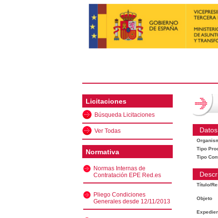
Licitaciones
Búsqueda Licitaciones
Datos
Ver Todas
Organis
Tipo Pro
Normativa
Tipo Con
Normas Internas de
Descr
Contratación EPE Red.es
Título/R
Pliego Condiciones
Objeto
Generales desde 12/11/2013
Expedien