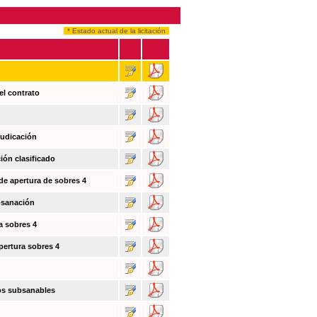
* Estado actual de la licitación
el contrato
judicación
ión clasificado
 de apertura de sobres 4
bsanación
a sobres 4
pertura sobres 4
tos subsanables