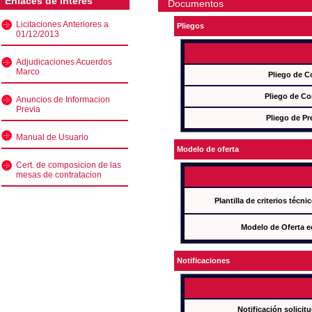
Enlaces de interés
Documentos
Licitaciones Anteriores a
Pliegos
01/12/2013
Adjudicaciones Acuerdos
Marco
Pliego de C
Pliego de Co
Anuncios de Informacion
Previa
Pliego de Pr
Manual de Usuario
Modelo de oferta
Cert. de composicion de las
mesas de contratacion
Plantilla de criterios técn
Modelo de Oferta e
Notificaciones
Notificación solicit