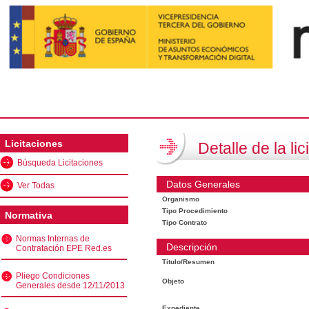
Licitaciones
Detalle de la lic
Búsqueda Licitaciones
Datos Generales
Ver Todas
Organismo
Tipo Procedimiento
Normativa
Tipo Contrato
Normas Internas de
Descripción
Contratación EPE Red.es
Título/Resumen
Pliego Condiciones
Objeto
Generales desde 12/11/2013
Expediente