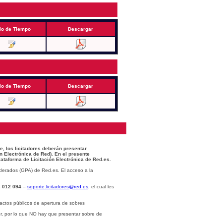
lo de Tiempo
Descargar
lo de Tiempo
Descargar
e, los licitadores deberán presentar
n Electrónica de Red). En el presente
lataforma de Licitación Electrónica de Red.es.
derados (GPA) de Red.es. El acceso a la
 012 094
–
soporte.licitadores@red.es
, el cual les
actos públicos de apertura de sobres
or, por lo que NO hay que presentar sobre de