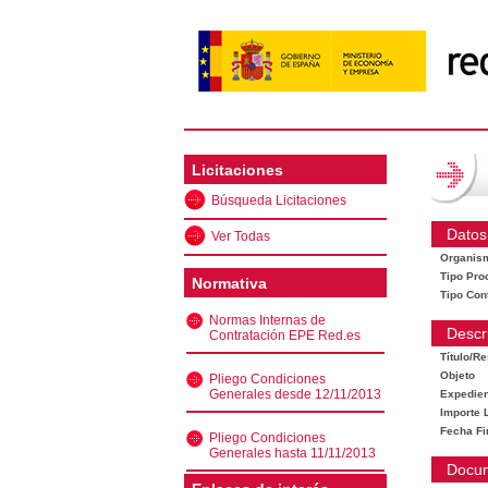
Licitaciones
Búsqueda Licitaciones
Datos
Ver Todas
Organis
Tipo Pro
Normativa
Tipo Con
Normas Internas de
Descr
Contratación EPE Red.es
Título/R
Objeto
Pliego Condiciones
Generales desde 12/11/2013
Expedien
Importe L
Fecha Fi
Pliego Condiciones
Generales hasta 11/11/2013
Docu