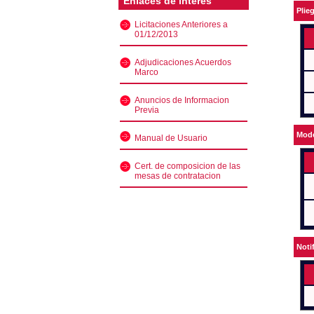
Enlaces de interés
Plie
Licitaciones Anteriores a
01/12/2013
Adjudicaciones Acuerdos
Marco
Anuncios de Informacion
Previa
Mode
Manual de Usuario
Cert. de composicion de las
mesas de contratacion
Noti