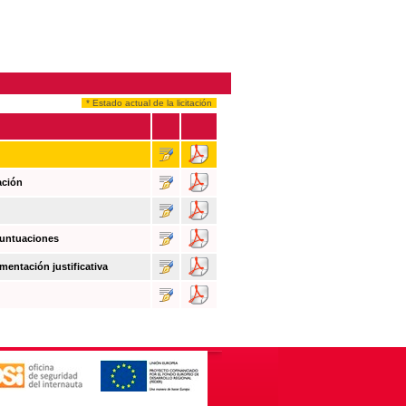
* Estado actual de la licitación
ación
puntuaciones
mentación justificativa