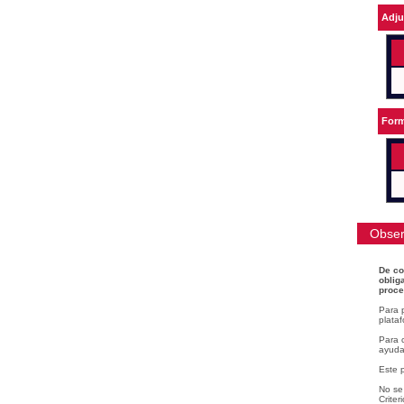
Adju
Form
Obser
De co
oblig
proce
Para 
plataf
Para c
ayudar
Este 
No se 
Criter