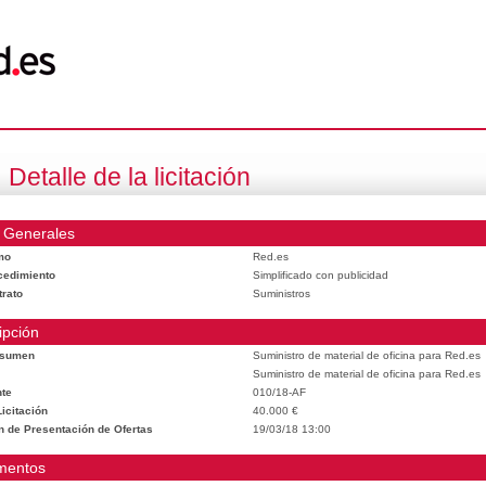
Detalle de la licitación
 Generales
mo
Red.es
cedimiento
Simplificado con publicidad
trato
Suministros
ipción
esumen
Suministro de material de oficina para Red.es
Suministro de material de oficina para Red.es
te
010/18-AF
icitación
40.000 €
n de Presentación de Ofertas
19/03/18 13:00
mentos