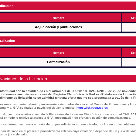
dicacion
Nombre
Sel
Adjudicación y puntuaciones
alización
Nombre
Sel
Formalización
vaciones de la Licitacion
nformidad con lo establecido en el artículo 1 de la Orden IET/2531/2013, de 23 de noviembr
atoriamente sus ofertas a través del Registro Electrónico de Red.es (Plataforma de Licitació
dimiento de licitación no se admitirá ninguna oferta que no sea presentada a través de la P
presentar su oferta deberán previamente estar dados de alta en el Gestor de Proveedores y Apo
orma y al GPA se realiza a través del siguiente enlace:
https://licitacion.red.es
.
ualquier duda relativa al uso de la Plataforma de Licitación Electrónica contacte con el CAU:
902
á en todo lo relativo al acceso a GPA, presentación de ofertas y gestión de comunicaciones.
procedimiento se tramita a través de un procedimiento no armonizado, por lo que no se celebran 
han definido en el presente procedimiento criterios cuya valoración depende de un juicio de val
ios de juicio de valor.