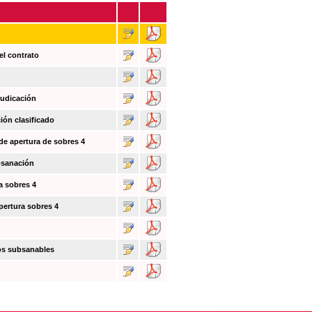
el contrato
judicación
ión clasificado
 de apertura de sobres 4
bsanación
a sobres 4
pertura sobres 4
tos subsanables