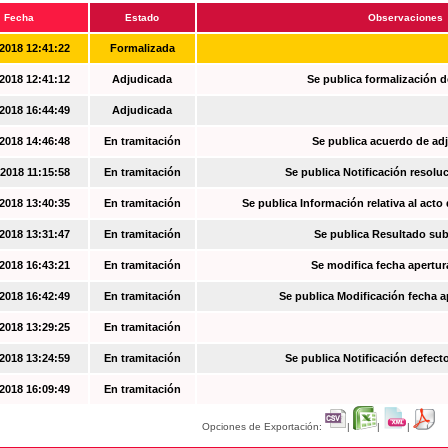
Fecha
Estado
Observaciones
2018 12:41:22
Formalizada
2018 12:41:12
Adjudicada
Se publica formalización d
2018 16:44:49
Adjudicada
2018 14:46:48
En tramitación
Se publica acuerdo de ad
2018 11:15:58
En tramitación
Se publica Notificación resoluc
2018 13:40:35
En tramitación
Se publica Información relativa al acto
2018 13:31:47
En tramitación
Se publica Resultado su
2018 16:43:21
En tramitación
Se modifica fecha apertur
2018 16:42:49
En tramitación
Se publica Modificación fecha a
2018 13:29:25
En tramitación
2018 13:24:59
En tramitación
Se publica Notificación defec
2018 16:09:49
En tramitación
Opciones de Exportación:
|
|
|