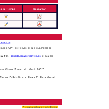
lo de Tiempo
Descargar
cion.red.es
.
erados (GPA) de Red.es, al que igualmente se
012 094
-
soporte.licitadores@red.es
, el cual les
Manuel Gómez Moreno, s/n, Madrid 28020.
 Red.es, Edificio Bronce, Planta 2ª, Plaza Manuel
* Estado actual de la licitación