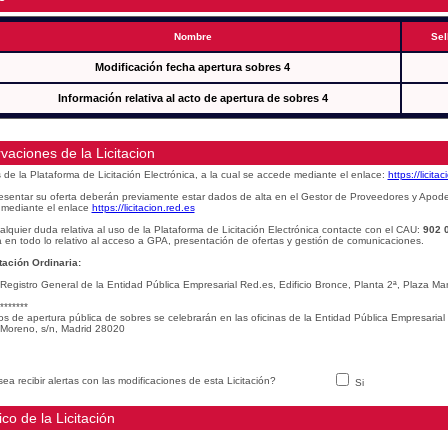
Nombre
Sel
Modificación fecha apertura sobres 4
Información relativa al acto de apertura de sobres 4
vaciones de la Licitacion
s de la Plataforma de Licitación Electrónica, a la cual se accede mediante el enlace:
https://licita
esentar su oferta deberán previamente estar dados de alta en el Gestor de Proveedores y Apod
mediante el enlace
https://licitacion.red.es
alquier duda relativa al uso de la Plataforma de Licitación Electrónica contacte con el CAU:
902 
 en todo lo relativo al acceso a GPA, presentación de ofertas y gestión de comunicaciones.
ación Ordinaria:
 Registro General de la Entidad Pública Empresarial Red.es, Edificio Bronce, Planta 2ª, Plaza 
*******
os de apertura pública de sobres se celebrarán en las oficinas de la Entidad Pública Empresarial
Moreno, s/n, Madrid 28020
ea recibir alertas con las modificaciones de esta Licitación?
Si
ico de la Licitación