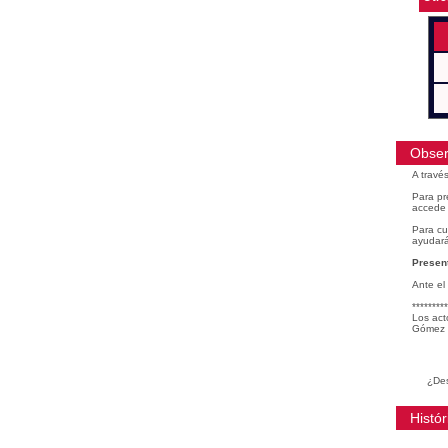
Obser
A travé
Para pr
accede 
Para cu
ayudará
Present
Ante el
*********
Los act
Gómez 
¿Des
Histór