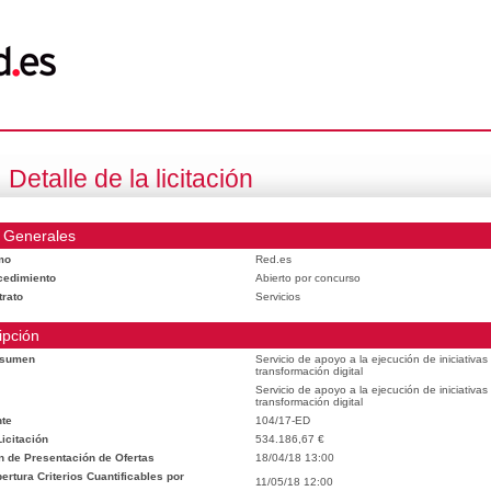
Detalle de la licitación
 Generales
mo
Red.es
cedimiento
Abierto por concurso
trato
Servicios
ipción
esumen
Servicio de apoyo a la ejecución de iniciativa
transformación digital
Servicio de apoyo a la ejecución de iniciativa
transformación digital
te
104/17-ED
icitación
534.186,67 €
n de Presentación de Ofertas
18/04/18 13:00
rtura Criterios Cuantificables por
11/05/18 12:00