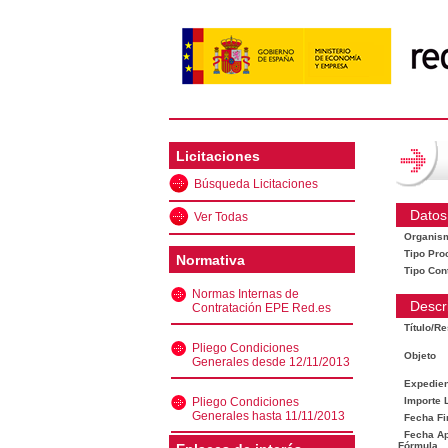
Licitaciones
Búsqueda Licitaciones
Datos
Ver Todas
Organis
Tipo Pro
Normativa
Tipo Con
Normas Internas de
Descr
Contratación EPE Red.es
Título/R
Pliego Condiciones
Objeto
Generales desde 12/11/2013
Expedien
Pliego Condiciones
Importe L
Generales hasta 11/11/2013
Fecha Fi
Fecha Ape
Fórmula