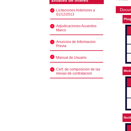
Enlaces de interés
Docu
Licitaciones Anteriores a
01/12/2013
Plie
Adjudicaciones Acuerdos
Marco
Anuncios de Informacion
Previa
Manual de Usuario
Cert. de composicion de las
Mode
mesas de contratacion
Noti