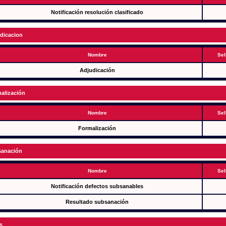
Notificación resolución clasificado
dicacion
Nombre
Sel
Adjudicación
alización
Nombre
Sel
Formalización
anación
Nombre
Sel
Notificación defectos subsanables
Resultado subsanación
s