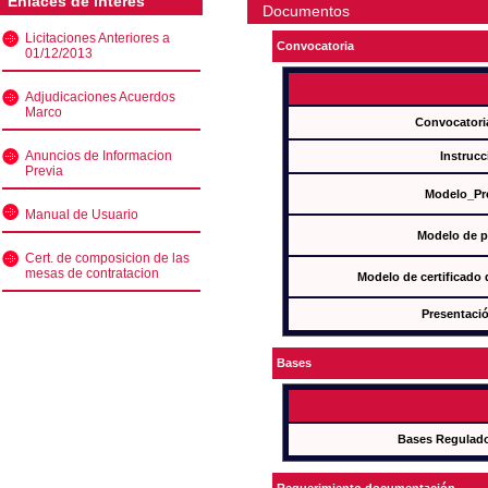
Enlaces de interés
Documentos
Licitaciones Anteriores a
Convocatoria
01/12/2013
Adjudicaciones Acuerdos
Marco
Convocatori
Anuncios de Informacion
Instrucc
Previa
Modelo_Pr
Manual de Usuario
Modelo de p
Cert. de composicion de las
mesas de contratacion
Modelo de certificado
Presentació
Bases
Bases Regulad