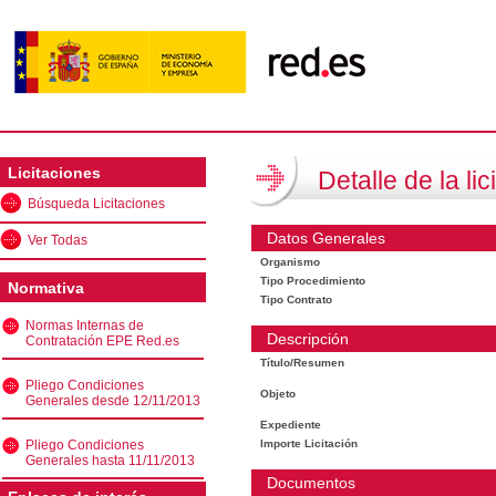
Licitaciones
Detalle de la lic
Búsqueda Licitaciones
Datos Generales
Ver Todas
Organismo
Tipo Procedimiento
Normativa
Tipo Contrato
Normas Internas de
Descripción
Contratación EPE Red.es
Título/Resumen
Pliego Condiciones
Objeto
Generales desde 12/11/2013
Expediente
Pliego Condiciones
Importe Licitación
Generales hasta 11/11/2013
Documentos