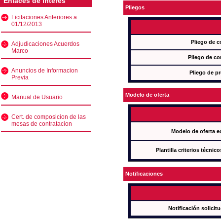
Enlaces de interés
Pliegos
Licitaciones Anteriores a
01/12/2013
Pliego de c
Adjudicaciones Acuerdos
Marco
Pliego de co
Anuncios de Informacion
Pliego de pr
Previa
Modelo de oferta
Manual de Usuario
Cert. de composicion de las
mesas de contratacion
Modelo de oferta e
Plantilla criterios técnic
Notificaciones
Notificación solicit