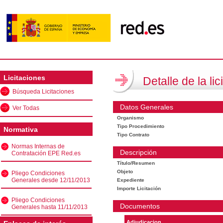
Licitaciones
Detalle de la lic
Búsqueda Licitaciones
Datos Generales
Ver Todas
Organismo
Tipo Procedimiento
Normativa
Tipo Contrato
Normas Internas de
Descripción
Contratación EPE Red.es
Título/Resumen
Objeto
Pliego Condiciones
Generales desde 12/11/2013
Expediente
Importe Licitación
Pliego Condiciones
Documentos
Generales hasta 11/11/2013
Adjudicacion