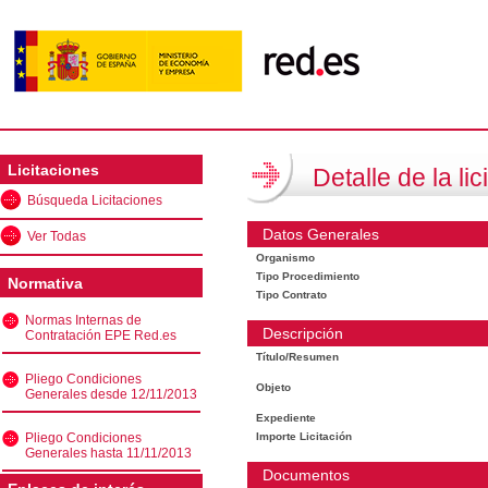
Licitaciones
Detalle de la lic
Búsqueda Licitaciones
Datos Generales
Ver Todas
Organismo
Tipo Procedimiento
Normativa
Tipo Contrato
Normas Internas de
Descripción
Contratación EPE Red.es
Título/Resumen
Pliego Condiciones
Objeto
Generales desde 12/11/2013
Expediente
Pliego Condiciones
Importe Licitación
Generales hasta 11/11/2013
Documentos