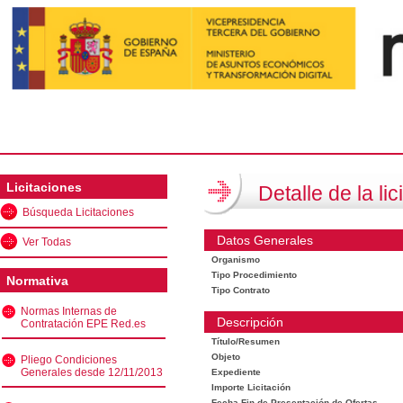
Licitaciones
Detalle de la lic
Búsqueda Licitaciones
Datos Generales
Ver Todas
Organismo
Tipo Procedimiento
Normativa
Tipo Contrato
Normas Internas de
Descripción
Contratación EPE Red.es
Título/Resumen
Objeto
Pliego Condiciones
Generales desde 12/11/2013
Expediente
Importe Licitación
Fecha Fin de Presentación de Ofertas