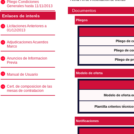
Pliego Condiciones
Generales hasta 11/11/2013
Documentos
Enlaces de interés
Pliegos
Licitaciones Anteriores a
01/12/2013
Pliego de c
Adjudicaciones Acuerdos
Marco
Pliego de co
Anuncios de Informacion
Pliego de pr
Previa
Modelo de oferta
Manual de Usuario
Cert. de composicion de las
mesas de contratacion
Modelo de oferta e
Plantilla criterios técnic
Notificaciones