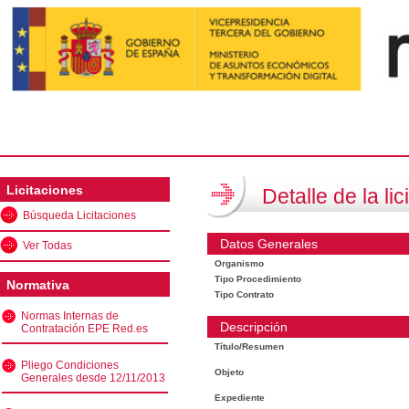
Licitaciones
Detalle de la lic
Búsqueda Licitaciones
Datos Generales
Ver Todas
Organismo
Tipo Procedimiento
Normativa
Tipo Contrato
Normas Internas de
Descripción
Contratación EPE Red.es
Título/Resumen
Pliego Condiciones
Objeto
Generales desde 12/11/2013
Expediente