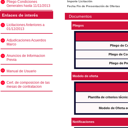
Pliego Condiciones
Importe Licitación
Generales hasta 11/11/2013
Fecha Fin de Presentación de Ofertas
Enlaces de interés
Documentos
Licitaciones Anteriores a
Pliegos
01/12/2013
Adjudicaciones Acuerdos
Marco
Pliego de C
Pliego de Co
Anuncios de Informacion
Previa
Pliego de Pr
Manual de Usuario
Modelo de oferta
Cert. de composicion de las
mesas de contratacion
Plantilla de criterios técn
Modelo de Oferta e
Notificaciones